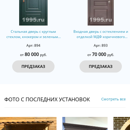
Стальная дверь с круглым
Входная дверь с остеклением и
стеклом, кнокером и зелеными
отделкой МДФ коричневого
панелями МДФ RAL
цвета (терморазрыв)
Арт: 894
Арт: 893
(терморазрыв)
80 000
70 000
от
руб.
от
руб.
ПРЕДЗАКАЗ
ПРЕДЗАКАЗ
ФОТО С ПОСЛЕДНИХ УСТАНОВОК
Смотреть все