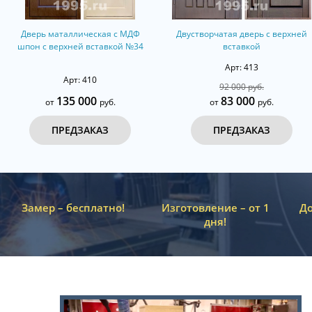
Дверь маталлическая с МДФ
Двустворчатая дверь с верхней
шпон с верхней вставкой №34
вставкой
Арт: 413
Арт: 410
92 000 руб.
135 000
83 000
от
руб.
от
руб.
ПРЕДЗАКАЗ
ПРЕДЗАКАЗ
Замер – бесплатно!
Изготовление – от 1
До
дня!