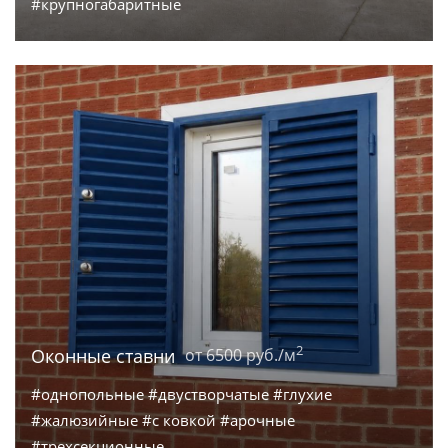
#крупногабаритные
2
Оконные ставни
от 6500 руб./м
#однопольные #двустворчатые #глухие
#жалюзийные #с ковкой #арочные
#трехсекционные