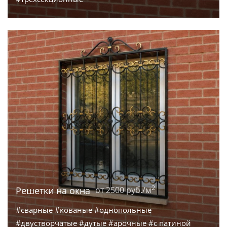
2
Решетки на окна
от 2500 руб./м
#сварные #кованые #однопольные
#двустворчатые #дутые #арочные #с патиной