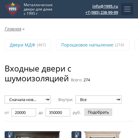
Металлические
info@1995.ru
двери для дома
+7 (985) 238-99-99
с 1995 г
Главная
»
Двери МДФ
Порошковое напыление
(467)
(216)
Входные двери с
шумоизоляцией
Всего:
274
Внутри:
Подобрать
от
до
руб.