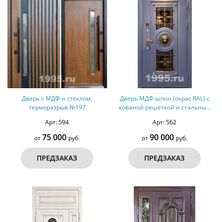
Дверь с МДФ и стеклом,
Дверь МДФ шпон (окрас RAL) с
терморазрыв №197
кованой решеткой и стальным
декором, терморазрыв №165
Арт: 594
Арт: 562
75 000
90 000
от
руб.
от
руб.
ПРЕДЗАКАЗ
ПРЕДЗАКАЗ