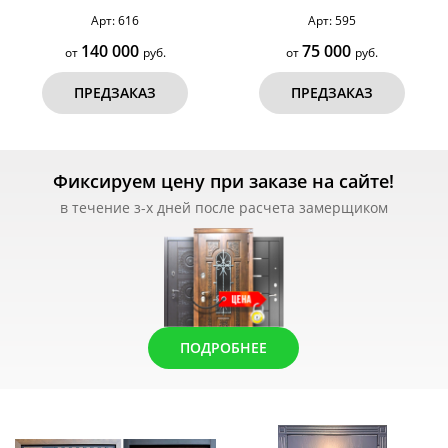
бугельной ручкой, терморазрыв
Арт: 616
Арт: 595
№199
140 000
75 000
от
руб.
от
руб.
ПРЕДЗАКАЗ
ПРЕДЗАКАЗ
Фиксируем цену при заказе на сайте!
в течение з-х дней после расчета замерщиком
ПОДРОБНЕЕ