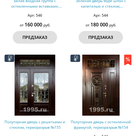
Белая входная группа с
Зеленая дверь МДФ шпон с
остекленными вставками,
капителью и стеклом,
терморазрыв №157
терморазрыв №156
Арт: 546
Арт: 544
160 000
180 000
от
руб.
от
руб.
ПРЕДЗАКАЗ
ПРЕДЗАКАЗ
Полуторная дверь с решетками и
Полуторная дверь с остекленной
стеклом, терморазрыв №155
фрамугой, терморазрыв №154