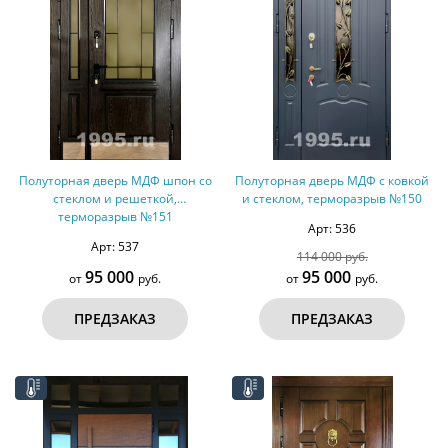
Полуторная дверь МДФ шпон со
Полуторная дверь МДФ с ковкой
стеклом и решеткой,
и стеклом, терморазрыв №150
терморазрыв №151
Арт: 536
Арт: 537
114 000 руб.
95 000
95 000
от
руб.
от
руб.
ПРЕДЗАКАЗ
ПРЕДЗАКАЗ