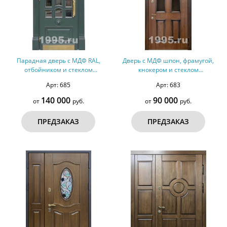
Парадная дверь с МДФ RAL,
Дверь с МДФ шпон, фрамугой,
отбойником и стеклом
кнокером и стеклом
(терморазрыв) №249
(терморазрыв) №247
Арт: 685
Арт: 683
140 000
90 000
от
руб.
от
руб.
ПРЕДЗАКАЗ
ПРЕДЗАКАЗ