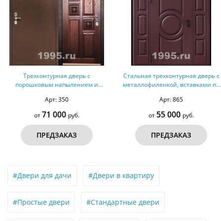
Трехконтурная дверь с
Стальная трехконтурная дверь с
порошковым напылением и
металлофиленкой, вставками по
массивом № 4
бокам и порошковым
Арт: 350
Арт: 865
напылением RAL 3007 (тип №5)
71 000
55 000
от
руб.
от
руб.
ПРЕДЗАКАЗ
ПРЕДЗАКАЗ
#Двери для дачи
#Двери в квартиру
#Простые двери
#Стандартные двери