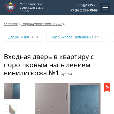
Металлические
info@1995.ru
двери для дома
+7 (985) 238-99-99
с 1995 г
Главная
»
Порошковое напыление
»
Двери МДФ
Порошковое напыление
(467)
(216)
Входная дверь в квартиру с
порошковым напылением +
винилискожа №1
Арт:
54