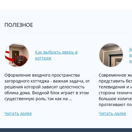
ПОЛЕЗНОЕ
М
Как выбрать дверь в
в
коттедж
к
Оформление входного пространства
Современное жи
загородного коттеджа - важная задача, от
представить без
решения которой зависит целостность
телевидения и 
облика дома. Входной блок играет в этом
сторона техниче
существенную роль, так как на …
большое количе
протягивают по 
Читать далее
Читать далее