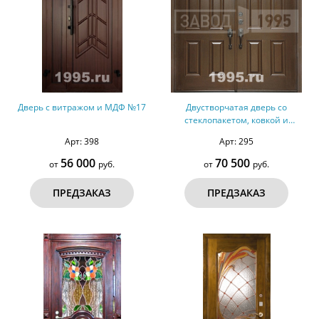
Дверь с витражом и МДФ №17
Двустворчатая дверь со
стеклопакетом, ковкой и
отделкой филенкой с обеих
Арт: 398
Арт: 295
сторон
56 000
70 500
от
руб.
от
руб.
ПРЕДЗАКАЗ
ПРЕДЗАКАЗ