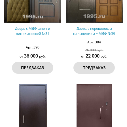
Дверь с МДФ шпон и
Дверь с порошковым
винилискожей №31
напылением + МДФ №39
Арт: 384
Арт: 390
26 800 руб.
36 000
22 000
от
руб.
от
руб.
ПРЕДЗАКАЗ
ПРЕДЗАКАЗ