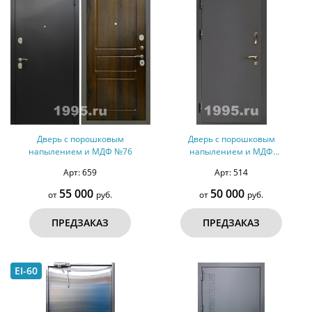
Дверь с порошковым
Дверь с порошковым
напылением и МДФ №76
напылением и МДФ
(оцинкованная сталь) №47
Арт: 659
Арт: 514
55 000
50 000
от
руб.
от
руб.
ПРЕДЗАКАЗ
ПРЕДЗАКАЗ
EI-60