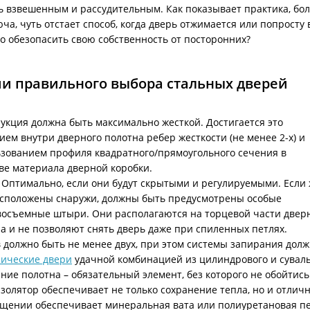
ь взвешенным и рассудительным. Как показывает практика, бо
ча, чуть отстает способ, когда дверь отжимается или попросту
о обезопасить свою собственность от посторонних?
и правильного выбора стальных дверей
укция должна быть максимально жесткой. Достигается это
ием внутри дверного полотна ребер жесткости (не менее 2-х) и
зованием профиля квадратного/прямоугольного сечения в
ве материала дверной коробки.
 Оптимально, если они будут скрытыми и регулируемыми. Если
сположены снаружи, должны быть предусмотрены особые
осъемные штыри. Они располагаются на торцевой части двер
а и не позволяют снять дверь даже при спиленных петлях.
 должно быть не менее двух, при этом системы запирания дол
ические двери
удачной комбинацией из цилиндрового и суваль
ние полотна – обязательный элемент, без которого не обойтись
золятор обеспечивает не только сохранение тепла, но и отли
щении обеспечивает минеральная вата или полиуретановая пе