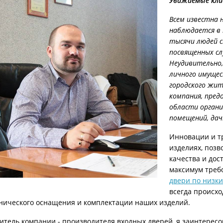
Уважаемые кл
ри с винилискожей
Коричневые двери
Всем известна 
наблюдается в 
тысячи людей 
посвященных сл
Неудивительно,
личного имущес
городского жит
компания, пред
области органи
помещений, дач
Инновации и т
изделиях, позв
качества и дос
максимум треб
двери по низк
всегда происхо
хнического оснащения и комплектации наших изделий.
итель компании - производителя входных дверей, я заинтересо