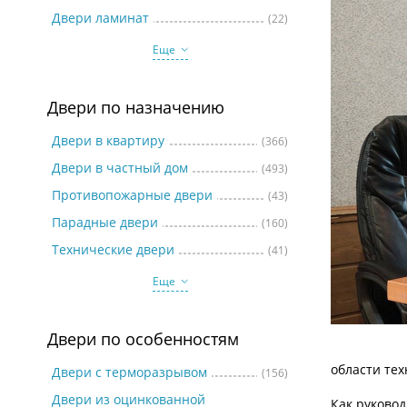
Две
Двери ламинат
(22)
Еще
Двери по назначению
Двери в квартиру
(366)
Двери в частный дом
(493)
Противопожарные двери
(43)
Парадные двери
(160)
Технические двери
(41)
Еще
Двери по особенностям
области те
Двери с терморазрывом
(156)
Двери из оцинкованной
Как руковод