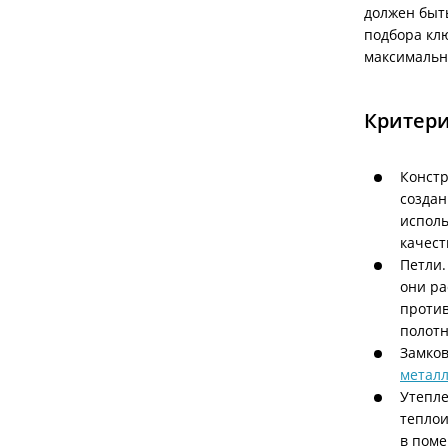
должен быт
подбора клю
максимальн
Критери
Констр
создан
исполь
качест
Петли.
они ра
против
полотн
Замков
металл
Утепле
теплои
в поме