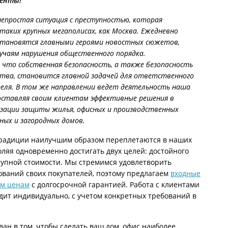
иенты!
С металлофиленкой
непростая ситуация с преступностью, которая
таких крупных мегаполисах, как Москва. Ежедневно
становятся главными героями новостных сюжетов,
учаям нарушения общественного порядка.
 что собственная безопасность, а также безопасность
тва, становится главной задачей для ответственного
еля. В том же направлении ведет деятельность наша
оставляя своим клиентам эффективные решения в
зации защиты жилья, офисных и производственных
ных и загородных домов.
радиции наилучшим образом переплетаются в наших
оляя одновременно достигать двух целей: достойного
тупной стоимости. Мы стремимся удовлетворить
ований своих покупателей, поэтому предлагаем
входные
им ценам
с долгосрочной гарантией. Работа с клиентами
дит индивидуально, с учетом конкретных требований в
ван в том, чтобы сделать ваш дом, офис наиболее