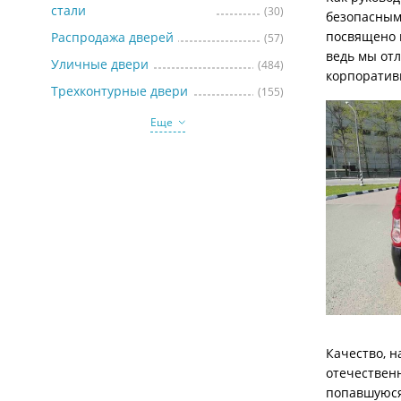
стали
(30)
безопасным
посвящено 
Распродажа дверей
(57)
ведь мы отл
Уличные двери
(484)
корпоратив
Трехконтурные двери
(155)
Еще
Качество, н
отечествен
попавшуюся 