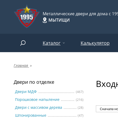
Металлические двери для дома с 199
МЫТИЩИ
Каталог
Калькулятор
Главная
»
Двери по отделке
Две
Арт-
НАЙТИ
Вход
Пор
Двери по отделке
Двери по назначению
Две
Двери МДФ
(467)
Порошковое напыление
(216)
Шпо
Двери по особенностям
Двери с массивом дерева
(28)
Две
Шпонированные
(47)