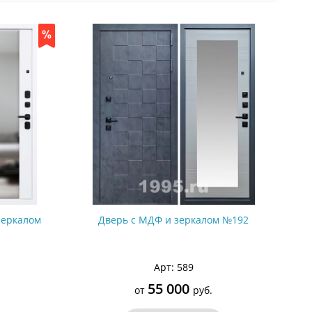
С металлофиленкой
зеркалом
Дверь с МДФ и зеркалом №192
Арт: 589
55 000
от
руб.