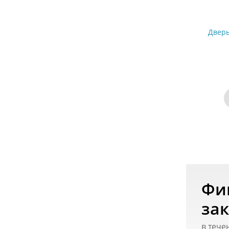
Дверь
Фи
зак
в тече