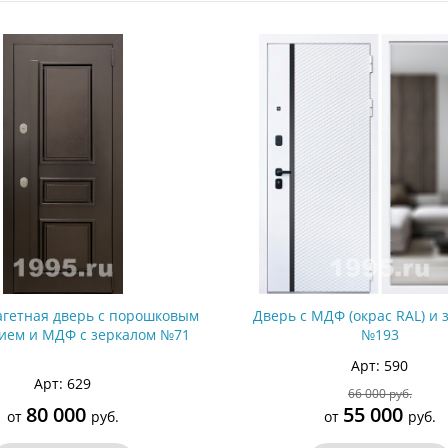
ри с винилискожей
Коричневые двери
гетная дверь с порошковым
Дверь с МДФ (окрас RAL) и 
ием и МДФ с зеркалом №71
№193
Арт: 590
Арт: 629
66 000 руб.
80 000
55 000
от
руб.
от
руб.