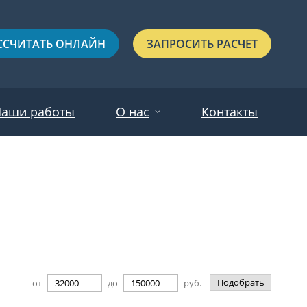
ССЧИТАТЬ ОНЛАЙН
ЗАПРОСИТЬ РАСЧЕТ
аши работы
О нас
Контакты
Новости
Красные
Отзывы
Черные
Зеленые
Синие
Подобрать
от
до
руб.
С выдавленным рисунком