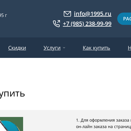
info@1995.ru
5 г
РА
+7 (985) 238-99-99
Скидки
Услуги
Как купить
Н
Доставка
ри МДФ
Двери евровагонка
Установка
купить
ошковое напыление
Двери с фотопанелями
Производство
ри с массивом дерева
Белые двери
Двери оптом
нированные
Гарантия и возврат
Серые двери
1. Для оформления заказа
ри ламинат
Светлые двери
он-лайн заказа на страниц