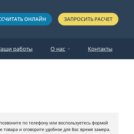
ССЧИТАТЬ ОНЛАЙН
ЗАПРОСИТЬ РАСЧЕТ
аши работы
О нас
Контакты
Новости
Красные
Отзывы
Черные
Зеленые
Синие
 позвоните по телефону или воспользуетесь
формой
С выдавленным рисунком
е товара
и оговорите удобное для Вас время замера.