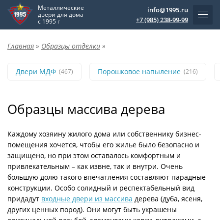
Металлические
info@1995.ru
двери для дома
+7 (985) 238-99-99
с 1995 г
Главная
»
Образцы отделки
»
Двери МДФ
Порошковое напыление
(467)
(216)
Образцы массива дерева
Каждому хозяину жилого дома или собственнику бизнес-
помещения хочется, чтобы его жилье было безопасно и
защищено, но при этом оставалось комфортным и
привлекательным – как извне, так и внутри. Очень
большую долю такого впечатления составляют парадные
конструкции. Особо солидный и респектабельный вид
придадут
входные двери из массива
дерева (дуба, ясеня,
других ценных пород). Они могут быть украшены