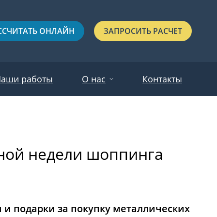
ССЧИТАТЬ ОНЛАЙН
ЗАПРОСИТЬ РАСЧЕТ
аши работы
О нас
Контакты
Новости
Красные
Отзывы
рной недели шоппинга
Черные
Зеленые
Синие
С выдавленным рисунком
ки и подарки за покупку металлических