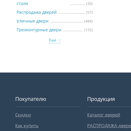
стали
(30)
Распродажа дверей
(57)
Уличные двери
(484)
Трехконтурные двери
(155)
Еще
Покупателю
Продукция
Скидки
Каталог дверей
Как купить
РАСПРОДАЖА двер