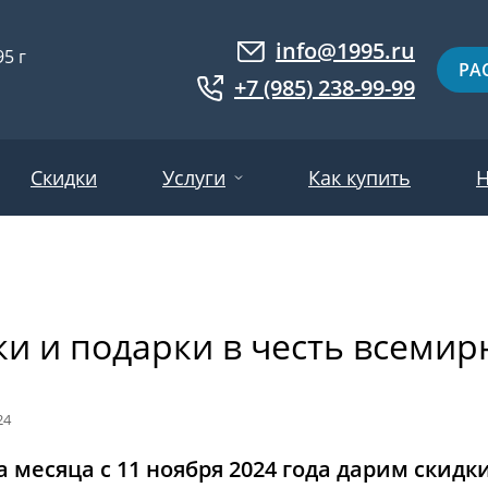
info@1995.ru
5 г
РА
+7 (985) 238-99-99
Скидки
Услуги
Как купить
Н
Доставка
ри МДФ
Двери евровагонка
Установка
ки и подарки в честь всеми
ошковое напыление
Двери с фотопанелями
Производство
ри с массивом дерева
Белые двери
Двери оптом
нированные
Гарантия и возврат
Серые двери
24
ри ламинат
Светлые двери
а месяца с 11 ноября 2024 года дарим скид