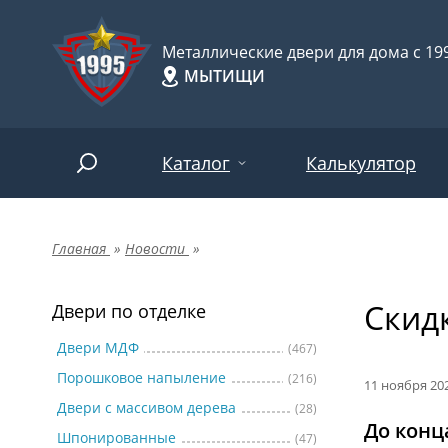
Металлические двери для дома с 199
МЫТИЩИ
Каталог
Калькулятор
Главная
»
Новости
»
Двери по отделке
Две
Арт-
НАЙТИ
Скид
Пор
Двери по отделке
Двери по назначению
Две
Двери МДФ
(467)
Порошковое напыление
(216)
Шпо
Двери по особенностям
11 ноября 20
Двери с массивом дерева
(28)
Две
До конц
Шпонированные
(47)