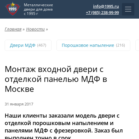
Металлические
info@1995.ru
двери для дома
+7 (985) 238-99-99
с 1995 г
Главная
»
Новости
»
Двери МДФ
Порошковое напыление
(467)
(216)
Монтаж входной двери с
отделкой панелью МДФ в
Москве
31 января 2017
Наши клиенты заказали модель двери с
отделкой порошковым напылением и
панелями МДФ с фрезеровкой. Заказ был
выполнен точно в срок.