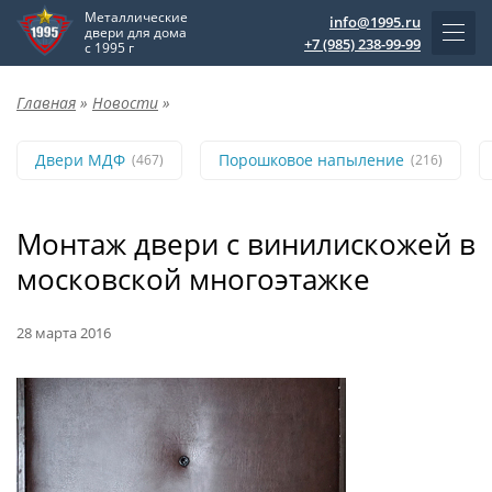
Металлические
info@1995.ru
двери для дома
+7 (985) 238-99-99
с 1995 г
Главная
»
Новости
»
Двери МДФ
Порошковое напыление
(467)
(216)
Монтаж двери с винилискожей в
московской многоэтажке
28 марта 2016